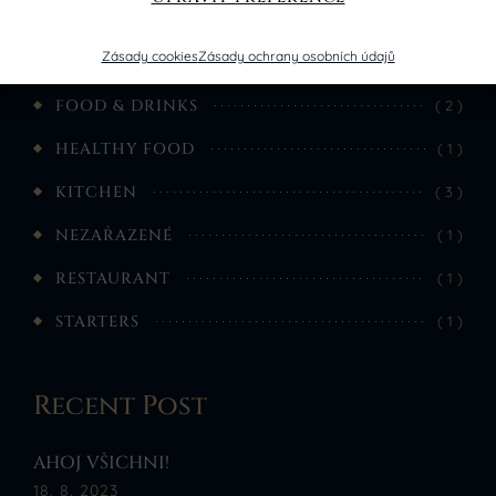
Zásady cookies
Zásady ochrany osobních údajů
DELICATES
( 1 )
FOOD & DRINKS
( 2 )
HEALTHY FOOD
( 1 )
KITCHEN
( 3 )
NEZAŘAZENÉ
( 1 )
RESTAURANT
( 1 )
STARTERS
( 1 )
Recent Post
AHOJ VŠICHNI!
18. 8. 2023