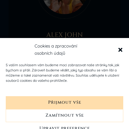
ALEX JOHN
It is a long estaed fact that reader will be
Cookies a zpracování
osobních údajů
distracted the readable cont of a page
when looking
S vaším souhlasem vám budeme moci zobrazovat naše stránky tak, jak
bychom si přáli. Zároveň budeme vědět, jaký typ obsahu se vám líbí a
můžeme si také zaznamenat vaši návštěvu. Souhlas udělujete k uložení
souborů cookies do vašeho prohlížeče.
Přijmout vše
Zamítnout vše
Categories
Upravit preference